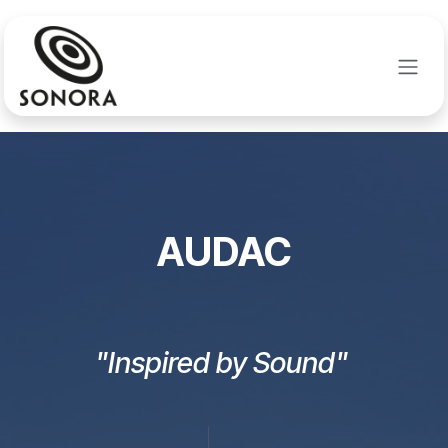
Se rendre au contenu
AUDAC
"Inspired by Sound"