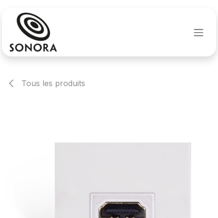
Se rendre au contenu
Tous les produits