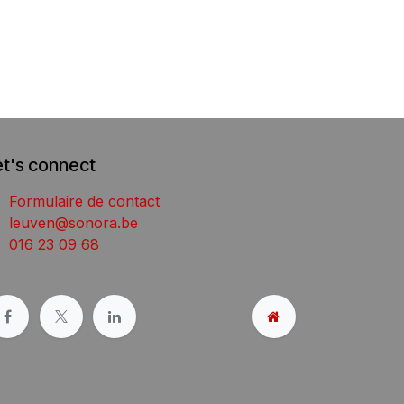
et's connect
Formulaire de contact
leuven@sonora.be
016 23 09 68