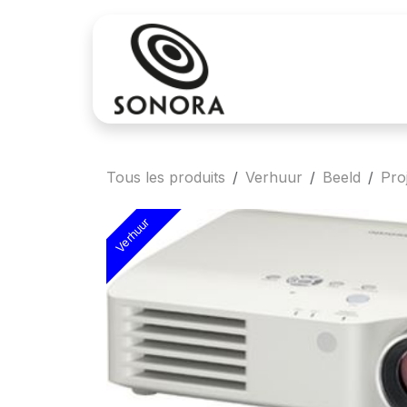
Se rendre au contenu
Achat
Locatio
Tous les produits
Verhuur
Beeld
Pro
Verhuur