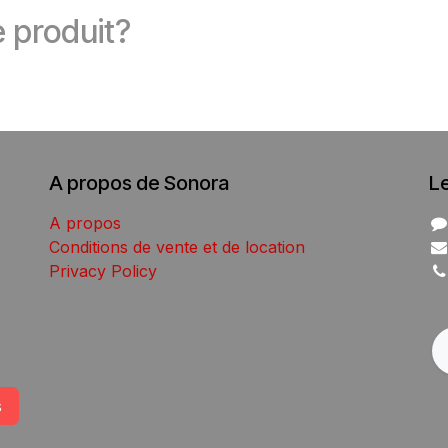
 produit?
A propos de Sonora
L
A propos
Conditions de vente et de location
Privacy Policy
s