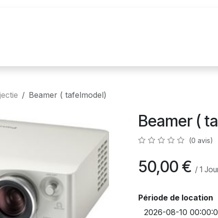
n
Realisations
Nos marques
Nouvelles
jectie
Beamer ( tafelmodel)
Beamer ( ta
(0 avis)
50,00
€
/
1
Jou
Période de location