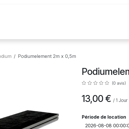
n
Realisations
Nos marques
Nouvelles
odium
Podiumelement 2m x 0,5m
Podiumele
(0 avis)
13,00
€
/
1
Jour
Période de location