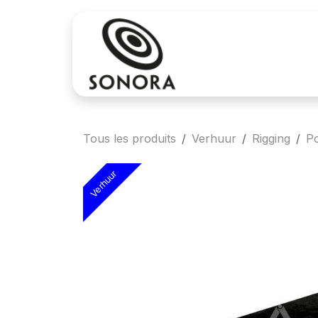
Se rendre au contenu
Achat
Locatio
Tous les produits
Verhuur
Rigging
P
Verhuur