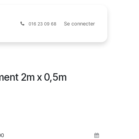
Contactez-nous
Webshop
Se connecter
016 23 09 68
ment 2m x 0,5m