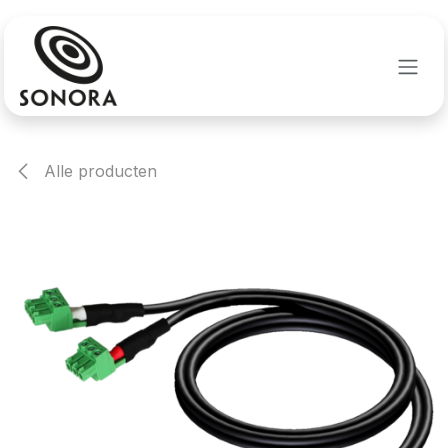
Overslaan naar inhoud
Alle producten