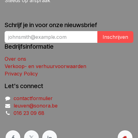
Steeds op afspraak
Schrijf je in voor onze nieuwsbrief
Inschrijven
Bedrijfsinformatie
Over ons
Verkoop- en verhuurvoorwaarden
Privacy Policy
Let's connect
contactformulier
leuven@sonora.be
016 23 09 68