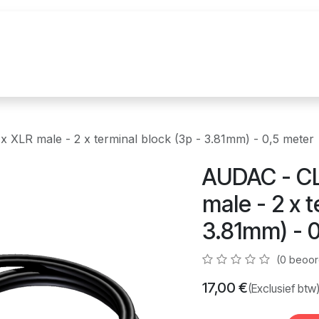
uur
Realisaties
Merken
Nieuws
Co
 XLR male - 2 x terminal block (3p - 3.81mm) - 0,5 meter
AUDAC - CL
male - 2 x t
3.81mm) - 
(0 beoor
17,00
€
(Exclusief btw