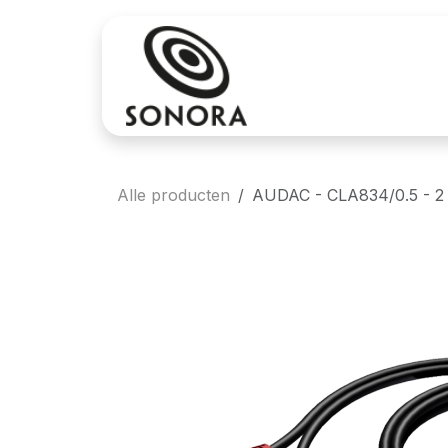
Overslaan naar inhoud
Aankoop
Verh
Alle producten
AUDAC - CLA834/0.5 - 2 x