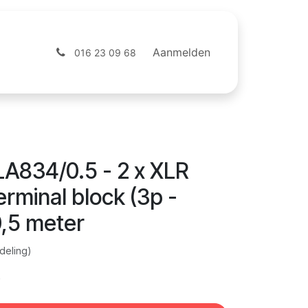
ntact
Webshop
Aanmelden
016 23 09 68
A834/0.5 - 2 x XLR
erminal block (3p -
0,5 meter
deling)
)