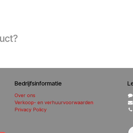
duct?
Bedrijfsinformatie
L
Over ons
Verkoop- en verhuurvoorwaarden
Privacy Policy