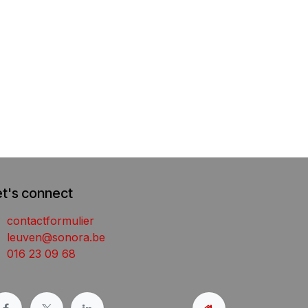
et's connect
contactformulier
leuven@sonora.be
016 23 09 68