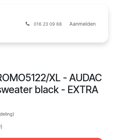
ntact
Webshop
Aanmelden
016 23 09 68
ROMO5122/XL - AUDAC
sweater black - EXTRA
deling)
w)