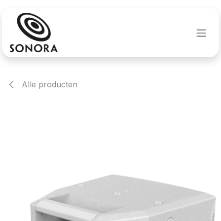
Overslaan naar inhoud
Alle producten