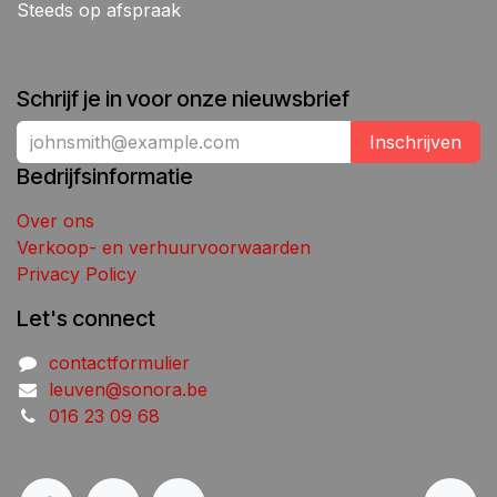
Steeds op afspraak
Schrijf je in voor onze nieuwsbrief
Inschrijven
Bedrijfsinformatie
Over ons
Verkoop- en verhuurvoorwaarden
Privacy Policy
Let's connect
contactformulier
leuven@sonora.be
016 23 09 68