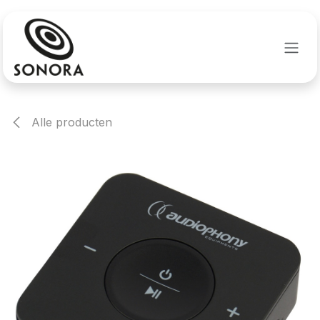
Overslaan naar inhoud
Alle producten