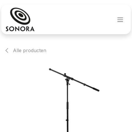
Overslaan naar inhoud
Alle producten