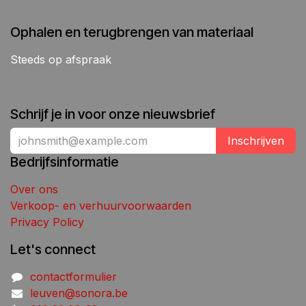
Ophalen en terugbrengen van materiaal
Steeds op afspraak
Schrijf je in voor onze nieuwsbrief
Inschrijven
Bedrijfsinformatie
Over ons
Verkoop- en verhuurvoorwaarden
Privacy Policy
Let's connect
contactformulier
leuven@sonora.be