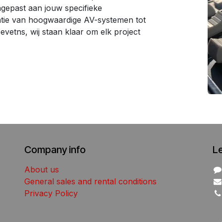
ngepast aan jouw specifieke
latie van hoogwaardige AV-systemen tot
evetns, wij staan klaar om elk project
Company info
L
About us
General sales and rental conditions
Privacy Policy