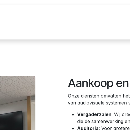
References
Brands
News
Contact u
Aankoop en i
Onze diensten omvatten het 
van audiovisuele systemen 
Vergaderzalen
: Wij c
die de samenwerking en
Auditoria
: Voor groter