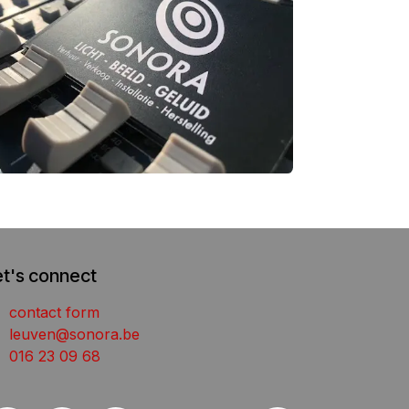
et's connect
contact form
leuven@sonora.be
016 23 09 68