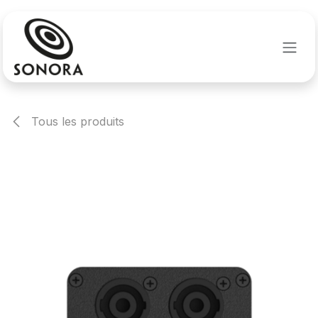
Se rendre au contenu
Tous les produits