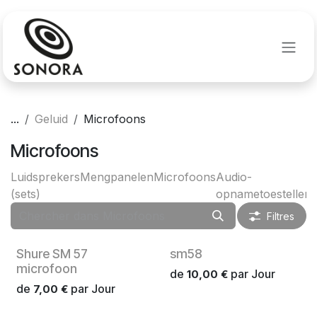
Se rendre au contenu
...
Geluid
Microfoons
Microfoons
Luidsprekers
Mengpanelen
Microfoons
Audio-
(sets)
opnametoestellen
Filtres
Verhuur
Verhuur
Shure SM 57
sm58
microfoon
de
par
Jour
10,00
€
de
par
Jour
7,00
€