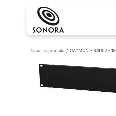
Se rendre au contenu
Achat
Locatio
Tous les produits
CAYMON - BSD02 - 19" 