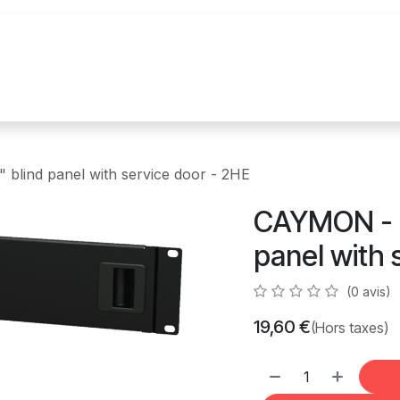
n
Realisations
Nos marques
Nouvelles
blind panel with service door - 2HE
CAYMON - B
panel with 
(0 avis)
19,60
€
(Hors taxes)