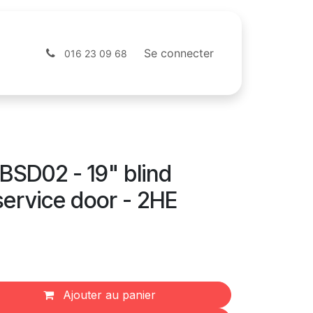
Contactez-nous
Webshop
Se connecter
016 23 09 68
SD02 - 19" blind
service door - 2HE
Ajouter au panier