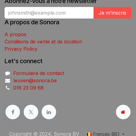
Abonnez-vous à notre newsletter
Je m'inscris
A propos de Sonora
A propos
Conditions de vente et de location
Privacy Policy
Let's connect
Formulaire de contact
leuven@sonora.be
016 23 09 68
Copyright © 2024, Sonora BV
Français (BE)