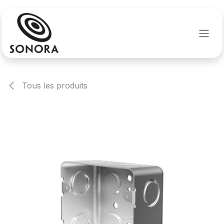
Se rendre au contenu
Tous les produits