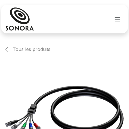
Se rendre au contenu
Tous les produits