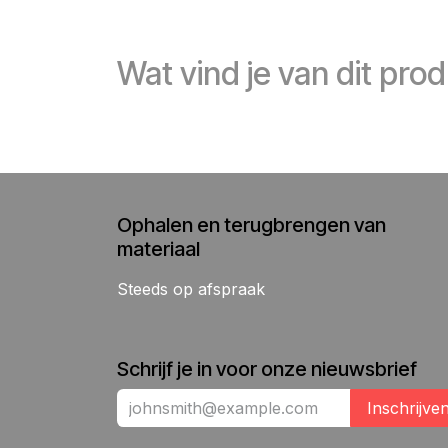
Wat vind je van dit pro
Ophalen en terugbrengen van
materiaal
Steeds op afspraak
Schrijf je in voor onze nieuwsbrief
Inschrijve