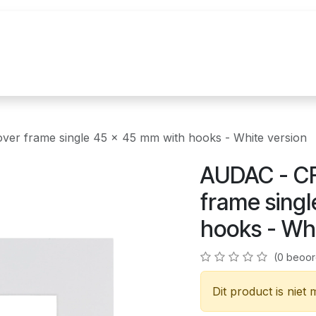
uur
Realisaties
Merken
Nieuws
Co
r frame single 45 x 45 mm with hooks - White version
AUDAC - C
frame sing
hooks - Whi
(0 beoor
Dit product is niet