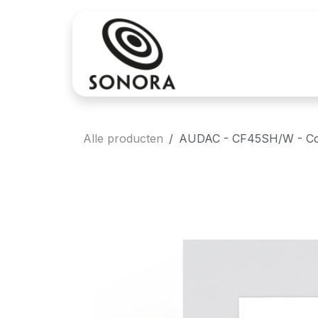
Overslaan naar inhoud
Aankoop
Verh
Alle producten
AUDAC - CF45SH/W - Cove