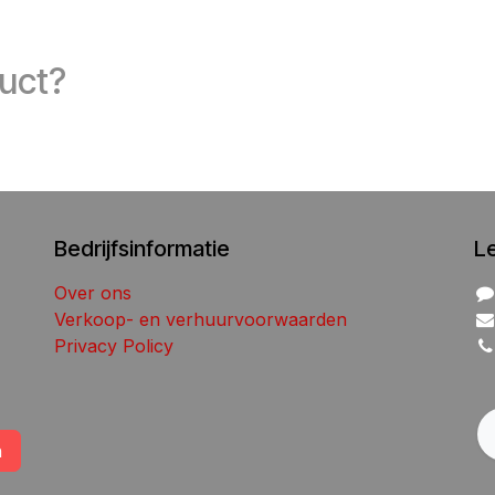
duct?
Bedrijfsinformatie
L
Over ons
Verkoop- en verhuurvoorwaarden
Privacy Policy
n