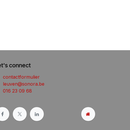
et's connect
contactformulier
leuven@sonora.be
016 23 09 68