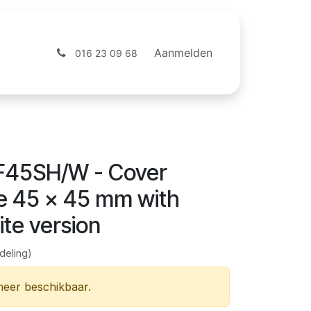
ntact
Webshop
Aanmelden
016 23 09 68
F45SH/W - Cover
le 45 x 45 mm with
te version
deling)
 meer beschikbaar.