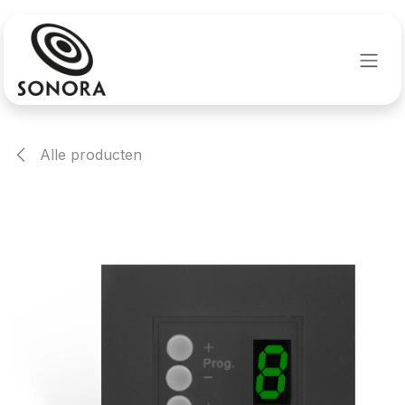
Overslaan naar inhoud
Alle producten