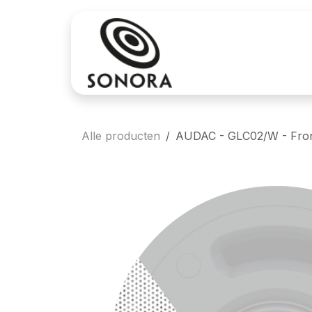
Overslaan naar inhoud
Aankoop
Verh
Alle producten
AUDAC - GLC02/W - Front 