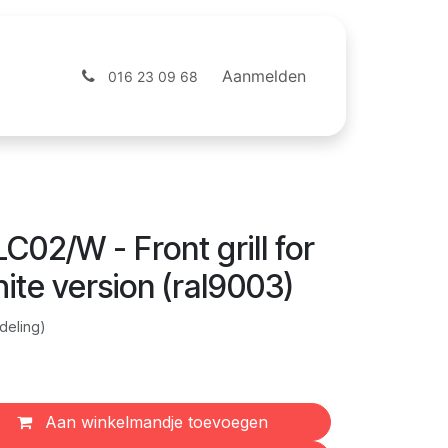
ntact
Webshop
Aanmelden
016 23 09 68
02/W - Front grill for
te version (ral9003)
deling)
Aan winkelmandje toevoegen