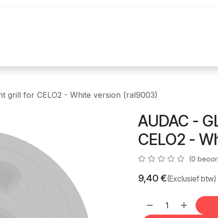
uur
Realisaties
Merken
Nieuws
Co
grill for CELO2 - White version (ral9003)
AUDAC - GLC
CELO2 - Whi
(0 beoor
9,40
€
(Exclusief btw)