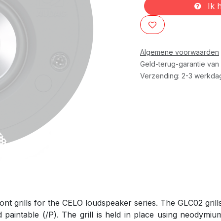
Ik h
Algemene voorwaarden
Geld-terug-garantie van
Verzending: 2-3 werkda
ront grills for the CELO loudspeaker series. The GLC02 grill
d paintable (/P). The grill is held in place using neodymi