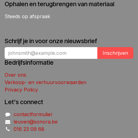
Ophalen en terugbrengen van materiaal
Steeds op afspraak
Schrijf je in voor onze nieuwsbrief
Inschrijven
Bedrijfsinformatie
Over ons
Verkoop- en verhuurvoorwaarden
Privacy Policy
Let's connect
contactformulier
leuven@sonora.be
016 23 09 68