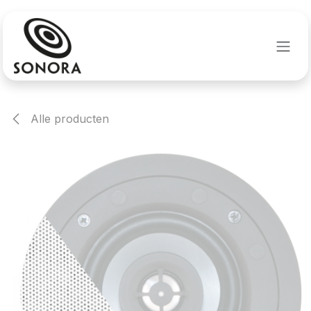
Overslaan naar inhoud
Alle producten