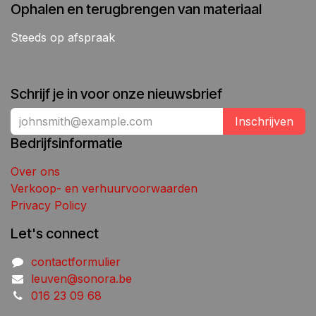
Ophalen en terugbrengen van materiaal
Steeds op afspraak
Schrijf je in voor onze nieuwsbrief
Inschrijven
Bedrijfsinformatie
Over ons
Verkoop- en verhuurvoorwaarden
Privacy Policy
Let's connect
contactformulier
leuven@sonora.be
016 23 09 68