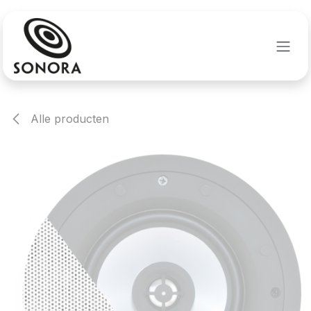
Overslaan naar inhoud
Alle producten