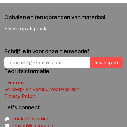
Ophalen en terugbrengen van materiaal
Steeds op afspraak
Schrijf je in voor onze nieuwsbrief
Inschrijven
Bedrijfsinformatie
Over ons
Verkoop- en verhuurvoorwaarden
Privacy Policy
Let's connect
contactformulier
leuven@sonora.be