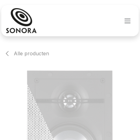
Overslaan naar inhoud
Alle producten