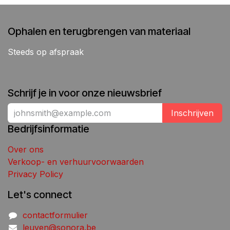
Ophalen en terugbrengen van materiaal
Steeds op afspraak
Schrijf je in voor onze nieuwsbrief
Inschrijven
Bedrijfsinformatie
Over ons
Verkoop- en verhuurvoorwaarden
Privacy Policy
Let's connect
contactformulier
leuven@sonora.be