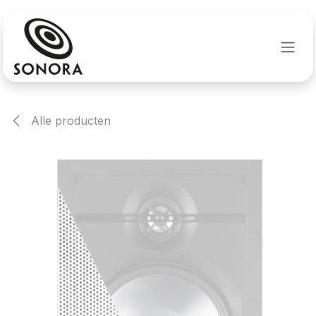
Overslaan naar inhoud
Alle producten