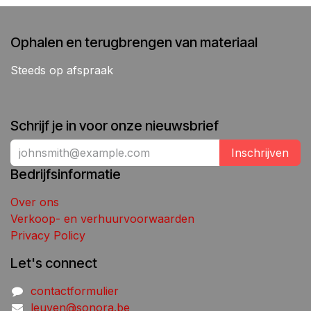
Ophalen en terugbrengen van materiaal
Steeds op afspraak
Schrijf je in voor onze nieuwsbrief
Inschrijven
Bedrijfsinformatie
Over ons
Verkoop- en verhuurvoorwaarden
Privacy Policy
Let's connect
contactformulier
leuven@sonora.be