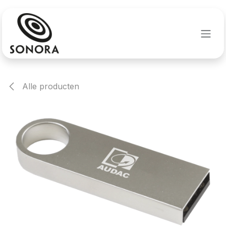
Overslaan naar inhoud
Alle producten