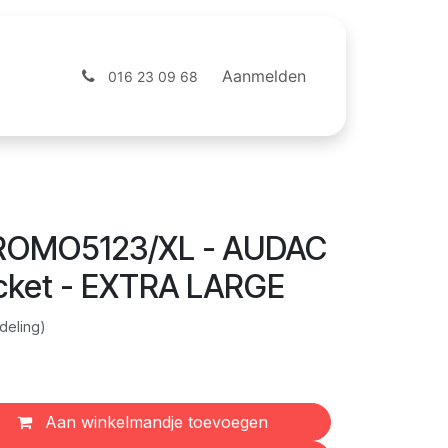
ntact
Webshop
Aanmelden
016 23 09 68
ROMO5123/XL - AUDAC
jacket - EXTRA LARGE
deling)
Aan winkelmandje toevoegen