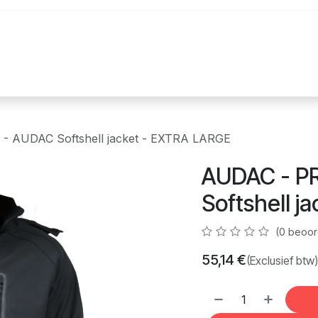
uur
Realisaties
Merken
Nieuws
Co
 AUDAC Softshell jacket - EXTRA LARGE
AUDAC - P
Softshell 
(0 beoor
55,14
€
(Exclusief btw)