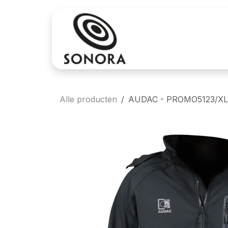
Overslaan naar inhoud
Aankoop
Verh
Alle producten
AUDAC - PROMO5123/XL -