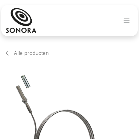
Overslaan naar inhoud
Alle producten