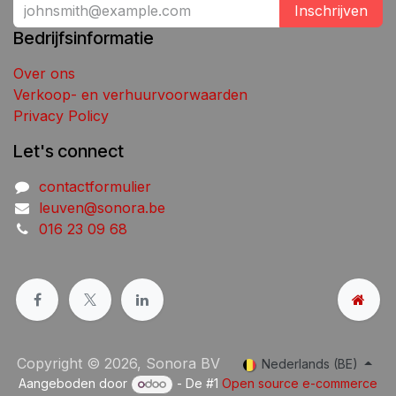
Inschrijven
Bedrijfsinformatie
Over ons
Verkoop- en verhuurvoorwaarden
Privacy Policy
Let's connect
contactformulier
leuven@sonora.be
016 23 09 68
Copyright © 2026, Sonora BV
Nederlands (BE)
Aangeboden door
- De #1
Open source e-commerce