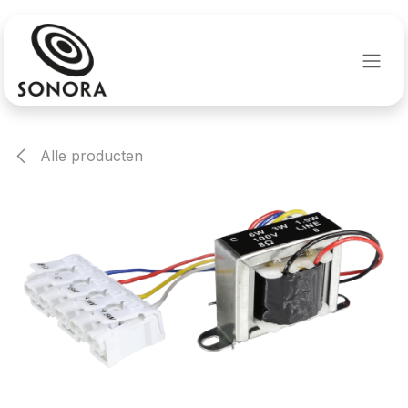
Overslaan naar inhoud
Alle producten