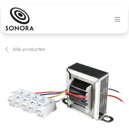
Overslaan naar inhoud
Alle producten