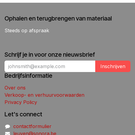
Ophalen en terugbrengen van materiaal
Steeds op afspraak
Schrijf je in voor onze nieuwsbrief
Inschrijven
Bedrijfsinformatie
Over ons
Verkoop- en verhuurvoorwaarden
Privacy Policy
Let's connect
contactformulier
leuven@sonora.be