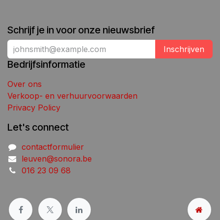
Schrijf je in voor onze nieuwsbrief
Inschrijven
Bedrijfsinformatie
Over ons
Verkoop- en verhuurvoorwaarden
Privacy Policy
Let's connect
contactformulier
leuven@sonora.be
016 23 09 68