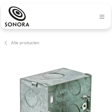
Overslaan naar inhoud
Alle producten