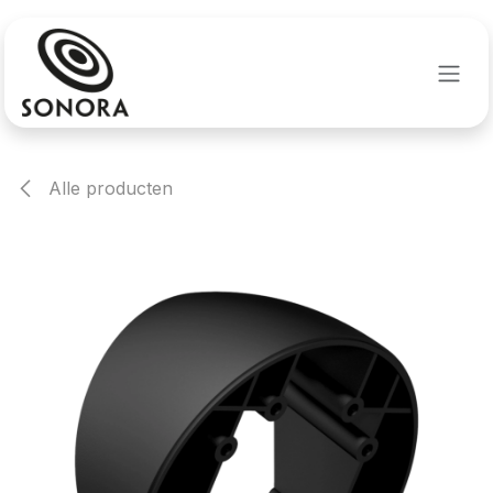
Overslaan naar inhoud
Alle producten