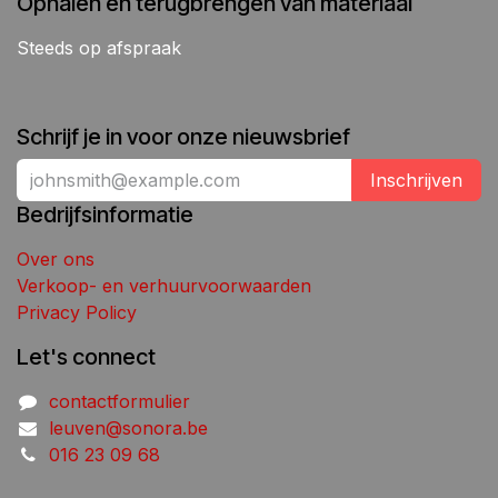
Ophalen en terugbrengen van materiaal
Steeds op afspraak
Schrijf je in voor onze nieuwsbrief
Inschrijven
Bedrijfsinformatie
Over ons
Verkoop- en verhuurvoorwaarden
Privacy Policy
Let's connect
contactformulier
leuven@sonora.be
016 23 09 68