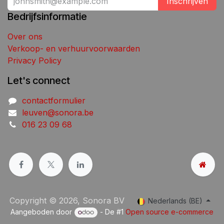
Inschrijven
Bedrijfsinformatie
Over ons
Verkoop- en verhuurvoorwaarden
Privacy Policy
Let's connect
contactformulier
leuven@sonora.be
016 23 09 68
Copyright © 2026, Sonora BV
Nederlands (BE)
Aangeboden door
- De #1
Open source e-commerce