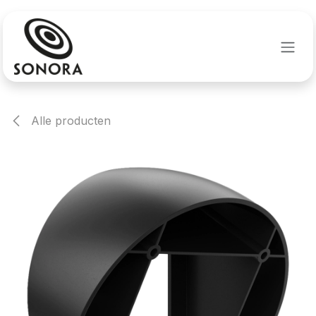
Overslaan naar inhoud
Alle producten