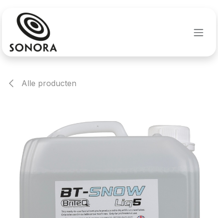
Overslaan naar inhoud
Alle producten