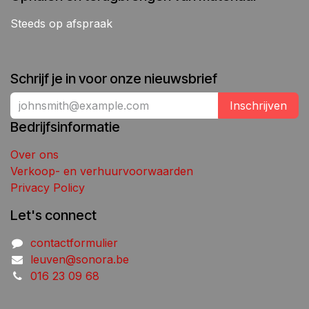
Steeds op afspraak
Schrijf je in voor onze nieuwsbrief
Inschrijven
Bedrijfsinformatie
Over ons
Verkoop- en verhuurvoorwaarden
Privacy Policy
Let's connect
contactformulier
leuven@sonora.be
016 23 09 68