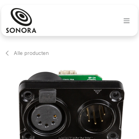
Overslaan naar inhoud
Alle producten