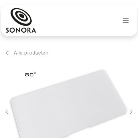
Overslaan naar inhoud
Alle producten