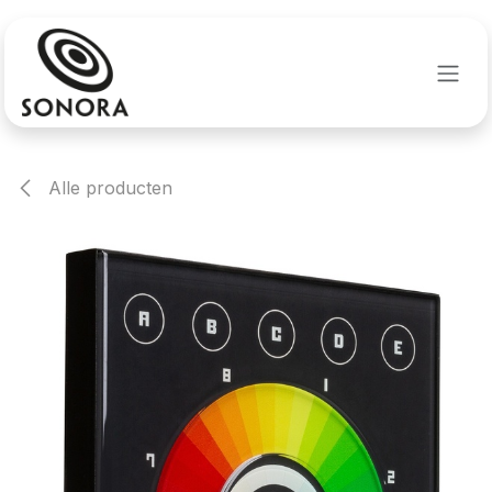
Overslaan naar inhoud
Alle producten