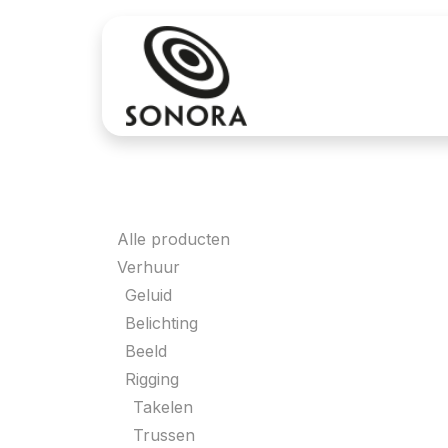
Overslaan naar inhoud
Aankoop
Verh
Categorieën
Alle producten
Verhuur
Geluid
Belichting
Beeld
Rigging
Takelen
Trussen