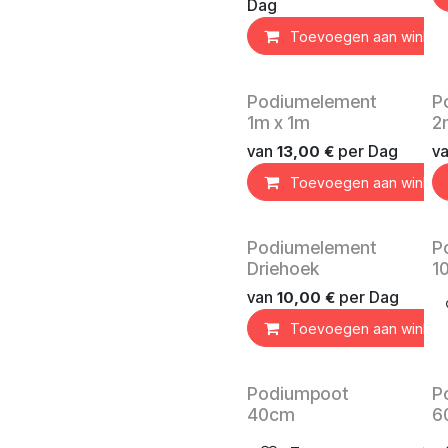
Dag
Toevoegen aan winkel
Verhuurproduct
Ve
Podiumelement
P
1m x 1m
2
van
per
Dag
v
13,00
€
Toevoegen aan winkel
Verhuurproduct
Ve
Podiumelement
P
Driehoek
1
van
per
Dag
10,00
€
Toevoegen aan winkel
Verhuurproduct
Ve
Podiumpoot
P
40cm
6