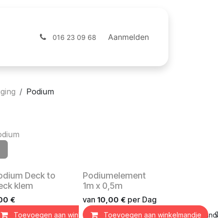
ntact
Webshop
Aanmelden
016 23 09 68
gging
Podium
odium
rhuurproduct
Verhuurproduct
odium Deck to
Podiumelement
eck klem
1m x 0,5m
van
per
Dag
,00
€
10,00
€
Toevoegen aan winkelmandje
Toevoegen aan winkelmandje
Toevoegen aan verlangli