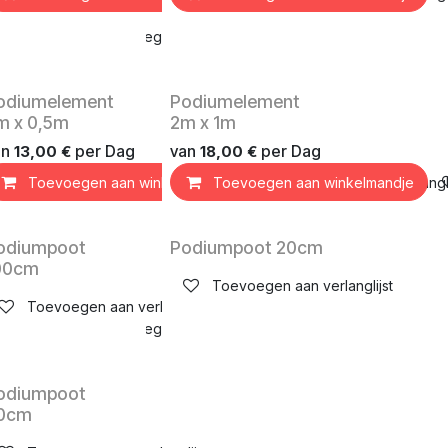
mandje
Toevoegen aan verlanglijst
rhuurproduct
Verhuurproduct
odiumelement
Podiumelement
m x 0,5m
2m x 1m
an
per
Dag
van
per
Dag
13,00
€
18,00
€
mandje
Toevoegen aan winkelmandje
Toevoegen aan verlanglijst
Toevoegen aan winkelmandje
Toevoegen aan verlangli
rhuurproduct
Verhuurproduct
odiumpoot
Podiumpoot 20cm
00cm
Toevoegen aan verlanglijst
Toevoegen aan verlanglijst
mandje
Toevoegen aan verlanglijst
rhuurproduct
odiumpoot
0cm