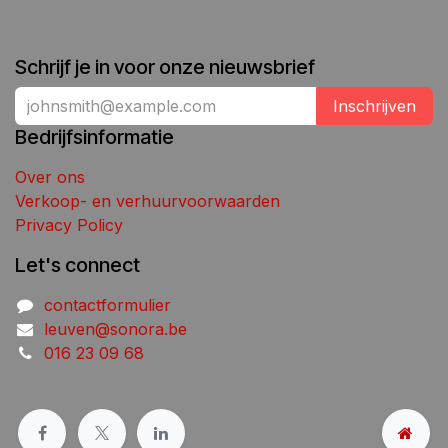
Schrijf je in voor onze nieuwsbrief
Inschrijven
Bedrijfsinformatie
Over ons
Verkoop- en verhuurvoorwaarden
Privacy Policy
Let's connect
contactformulier
leuven@sonora.be
016 23 09 68