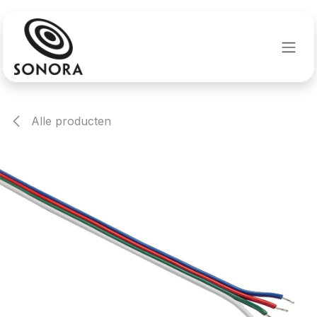
Overslaan naar inhoud
Alle producten