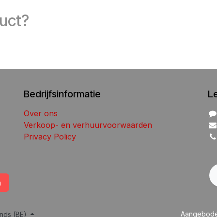
duct?
Bedrijfsinformatie
L
Over ons
Verkoop- en verhuurvoorwaarden
Privacy Policy
n
Aangebod
nds (BE)