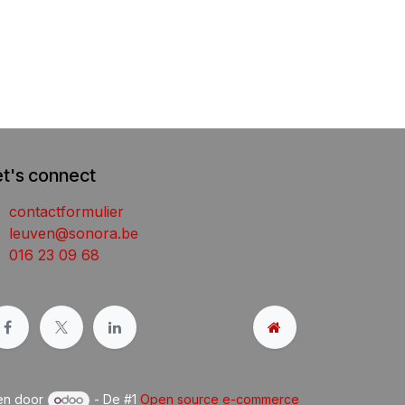
et's connect
contactformulier
leuven@sonora.be
016 23 09 68
en door
- De #1
Open source e-commerce