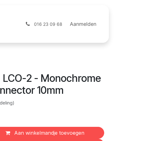
ntact
Webshop
Aanmelden
016 23 09 68
 LCO-2 - Monochrome
onnector 10mm
deling)
Aan winkelmandje toevoegen