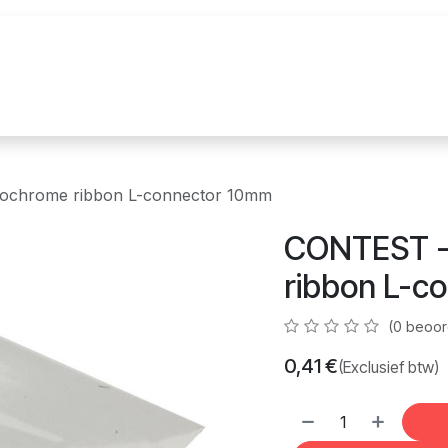
uur
Realisaties
Merken
Nieuws
Co
ochrome ribbon L-connector 10mm
CONTEST -
ribbon L-c
(0 beoor
0,41
€
(Exclusief btw)