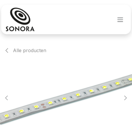
Overslaan naar inhoud
Alle producten