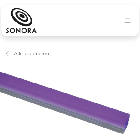
Overslaan naar inhoud
Alle producten