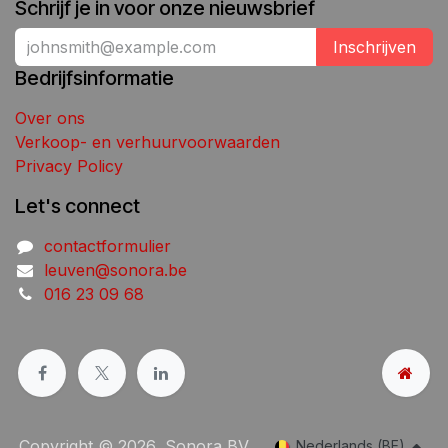
Schrijf je in voor onze nieuwsbrief
Inschrijven
Bedrijfsinformatie
Over ons
Verkoop- en verhuurvoorwaarden
Privacy Policy
Let's connect
contactformulier
leuven@sonora.be
016 23 09 68
Copyright © 2026, Sonora BV
Nederlands (BE)