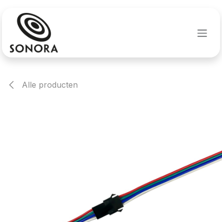
Overslaan naar inhoud
Alle producten