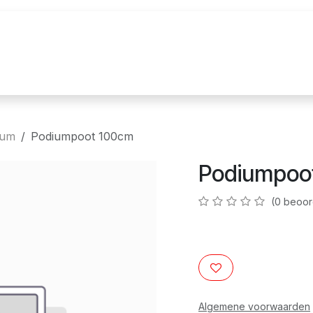
uur
Realisaties
Merken
Nieuws
Co
ium
Podiumpoot 100cm
Podiumpoo
(0 beoor
Algemene voorwaarden