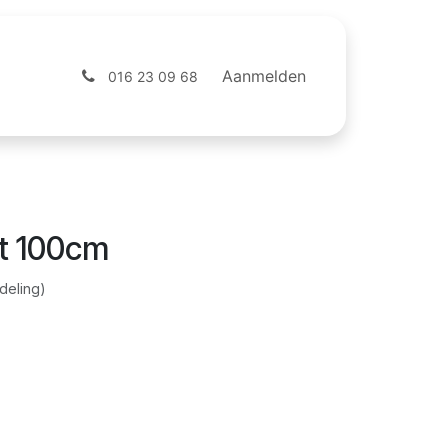
ntact
Webshop
Aanmelden
016 23 09 68
t 100cm
deling)