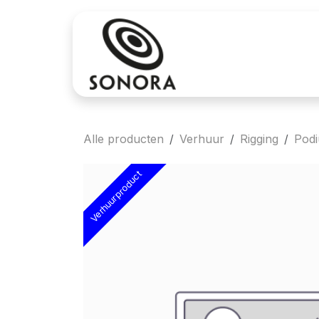
Overslaan naar inhoud
Aankoop
Verh
Alle producten
Verhuur
Rigging
Pod
Verhuurproduct