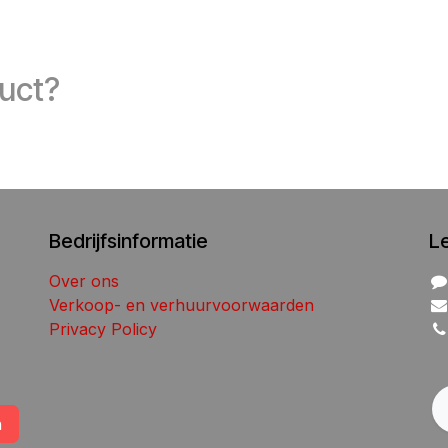
duct?
Bedrijfsinformatie
L
Over ons
Verkoop- en verhuurvoorwaarden
Privacy Policy
n