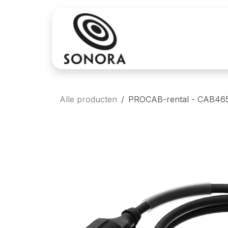
Overslaan naar inhoud
Aankoop
Verh
Alle producten
PROCAB-rental - CAB465/