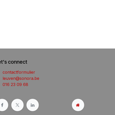
et's connect
contactformulier
leuven@sonora.be
016 23 09 68