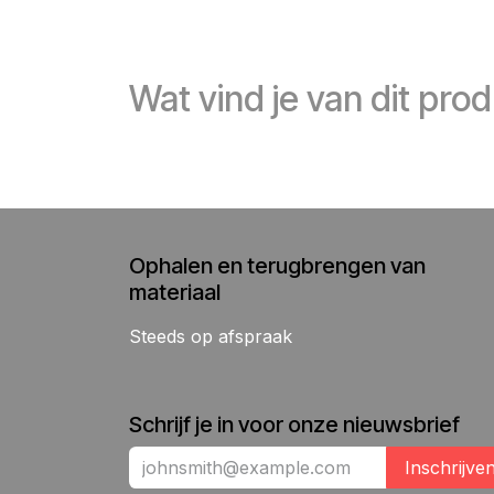
Wat vind je van dit pro
Ophalen en terugbrengen van
materiaal
Steeds op afspraak
Schrijf je in voor onze nieuwsbrief
Inschrijve