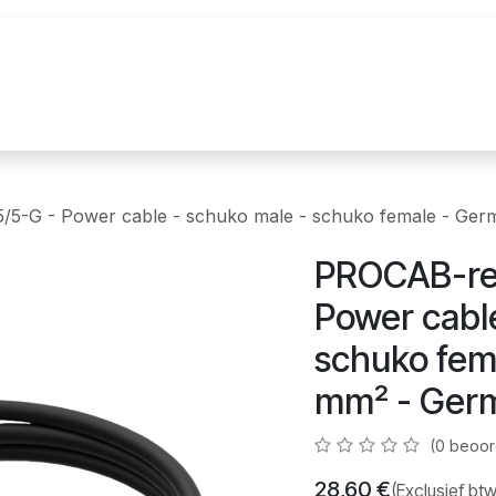
uur
Realisaties
Merken
Nieuws
Co
5-G - Power cable - schuko male - schuko female - Germ
PROCAB-ren
Power cabl
schuko fema
mm² - Germ
(0 beoor
28,60
€
(Exclusief btw