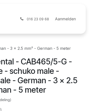
ntact
Webshop
Aanmelden
016 23 09 68
an - 3 x 2.5 mm² - German - 5 meter
tal - CAB465/5-G -
e - schuko male -
le - German - 3 x 2.5
an - 5 meter
deling)
)