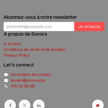
Abonnez-vous à notre newsletter
Je m'inscris
A propos de Sonora
A propos
Conditions de vente et de location
Privacy Policy
Let's connect
Formulaire de contact
leuven@sonora.be
016 23 09 68