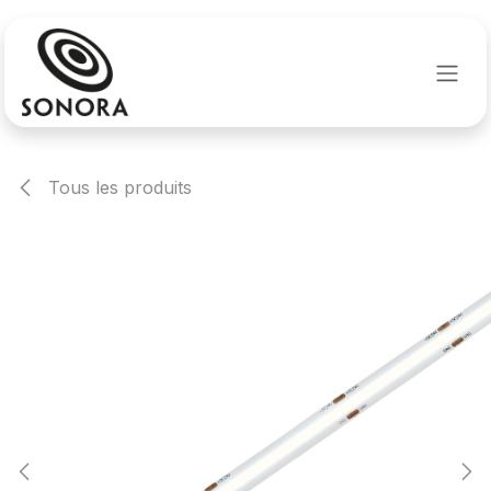
Se rendre au contenu
Tous les produits